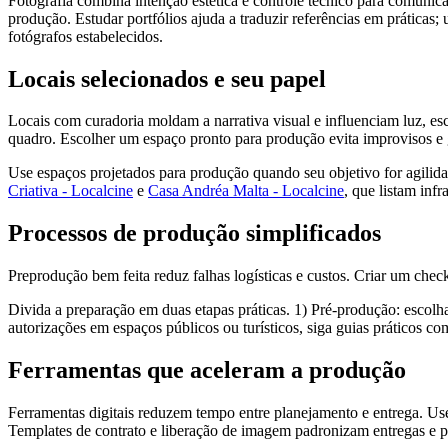
Fotografia combina intenção estética e controle técnico para comunicar
produção. Estudar portfólios ajuda a traduzir referências em práticas
fotógrafos estabelecidos.
Locais selecionados e seu papel
Locais com curadoria moldam a narrativa visual e influenciam luz, e
quadro. Escolher um espaço pronto para produção evita improvisos e 
Use espaços projetados para produção quando seu objetivo for agilid
Criativa - Localcine
e
Casa Andréa Malta - Localcine
, que listam inf
Processos de produção simplificados
Preprodução bem feita reduz falhas logísticas e custos. Criar um check
Divida a preparação em duas etapas práticas. 1) Pré-produção: escolh
autorizações em espaços públicos ou turísticos, siga guias práticos 
Ferramentas que aceleram a produção
Ferramentas digitais reduzem tempo entre planejamento e entrega. Use 
Templates de contrato e liberação de imagem padronizam entregas e p