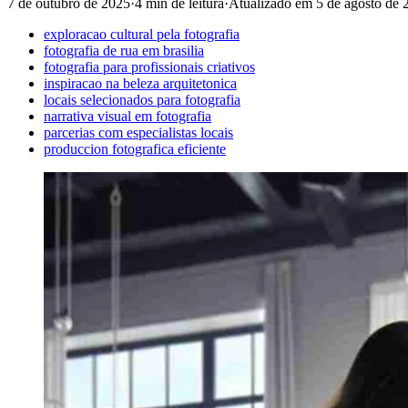
7 de outubro de 2025
·
4 min de leitura
·
Atualizado em
5 de agosto de 
exploracao cultural pela fotografia
fotografia de rua em brasilia
fotografia para profissionais criativos
inspiracao na beleza arquitetonica
locais selecionados para fotografia
narrativa visual em fotografia
parcerias com especialistas locais
produccion fotografica eficiente