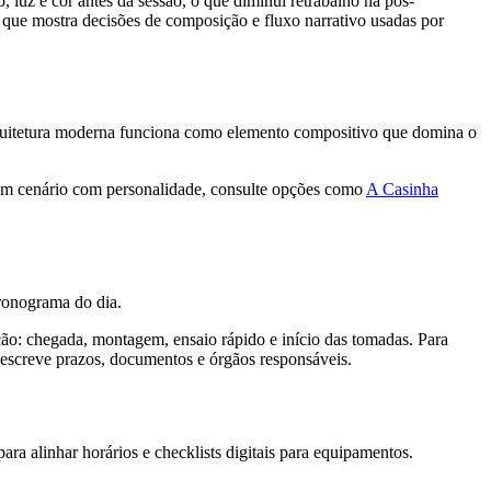
, luz e cor antes da sessão, o que diminui retrabalho na pós-
, que mostra decisões de composição e fluxo narrativo usadas por
arquitetura moderna funciona como elemento compositivo que domina o
u um cenário com personalidade, consulte opções como
A Casinha
cronograma do dia.
ção: chegada, montagem, ensaio rápido e início das tomadas. Para
descreve prazos, documentos e órgãos responsáveis.
ra alinhar horários e checklists digitais para equipamentos.