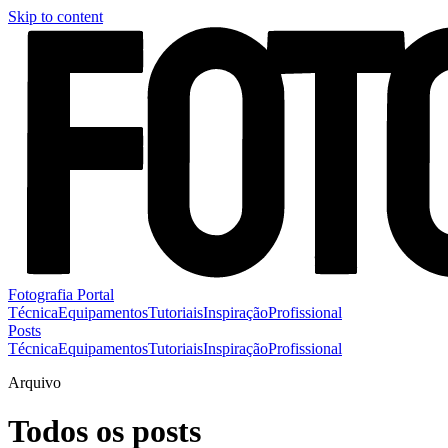
Skip to content
Fotografia Portal
Técnica
Equipamentos
Tutoriais
Inspiração
Profissional
Posts
Técnica
Equipamentos
Tutoriais
Inspiração
Profissional
Arquivo
Todos os posts