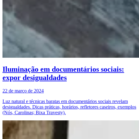
Iluminação em documentários sociais:
expor desigualdades
22 de março de 2024
Luz natural e técnicas baratas em documentários sociais revelam
desigualdades. Dicas práticas, horários, refletores caseiros, exemplos
(Nós, Carolinas; Bixa Travesty).