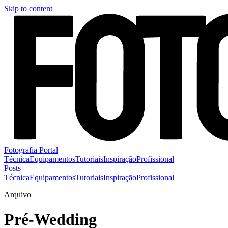
Skip to content
Fotografia Portal
Técnica
Equipamentos
Tutoriais
Inspiração
Profissional
Posts
Técnica
Equipamentos
Tutoriais
Inspiração
Profissional
Arquivo
Pré-Wedding