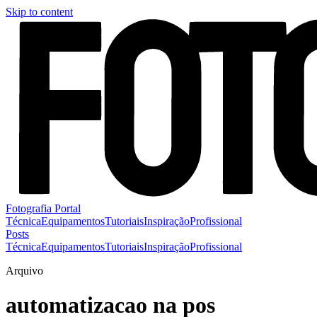
Skip to content
Fotografia Portal
Técnica
Equipamentos
Tutoriais
Inspiração
Profissional
Posts
Técnica
Equipamentos
Tutoriais
Inspiração
Profissional
Arquivo
automatizacao na pos