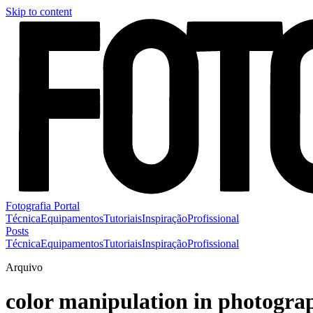
Skip to content
Fotografia Portal
Técnica
Equipamentos
Tutoriais
Inspiração
Profissional
Posts
Técnica
Equipamentos
Tutoriais
Inspiração
Profissional
Arquivo
color manipulation in photogra