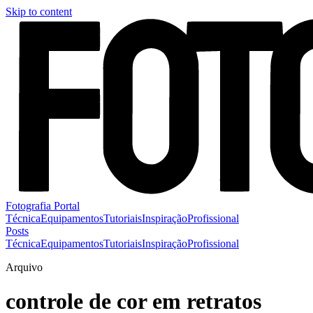
Skip to content
Fotografia Portal
Técnica
Equipamentos
Tutoriais
Inspiração
Profissional
Posts
Técnica
Equipamentos
Tutoriais
Inspiração
Profissional
Arquivo
controle de cor em retratos