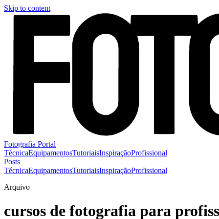
Skip to content
Fotografia Portal
Técnica
Equipamentos
Tutoriais
Inspiração
Profissional
Posts
Técnica
Equipamentos
Tutoriais
Inspiração
Profissional
Arquivo
cursos de fotografia para profis