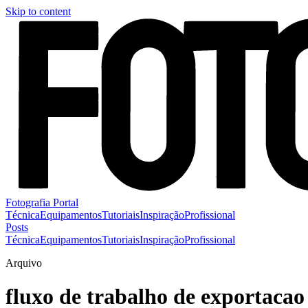
Skip to content
Fotografia Portal
Técnica
Equipamentos
Tutoriais
Inspiração
Profissional
Posts
Técnica
Equipamentos
Tutoriais
Inspiração
Profissional
Arquivo
fluxo de trabalho de exportacao 