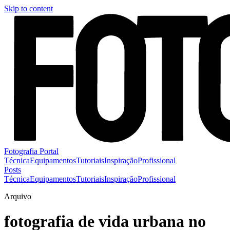
Skip to content
Fotografia Portal
Técnica
Equipamentos
Tutoriais
Inspiração
Profissional
Posts
Técnica
Equipamentos
Tutoriais
Inspiração
Profissional
Arquivo
fotografia de vida urbana no