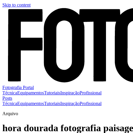
Skip to content
Fotografia Portal
Técnica
Equipamentos
Tutoriais
Inspiração
Profissional
Posts
Técnica
Equipamentos
Tutoriais
Inspiração
Profissional
Arquivo
hora dourada fotografia paisag