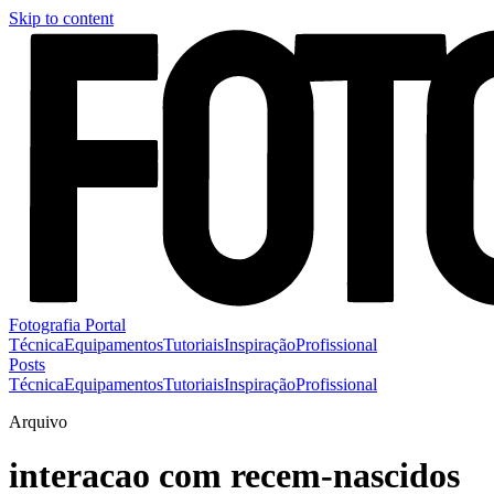
Skip to content
Fotografia Portal
Técnica
Equipamentos
Tutoriais
Inspiração
Profissional
Posts
Técnica
Equipamentos
Tutoriais
Inspiração
Profissional
Arquivo
interacao com recem-nascidos