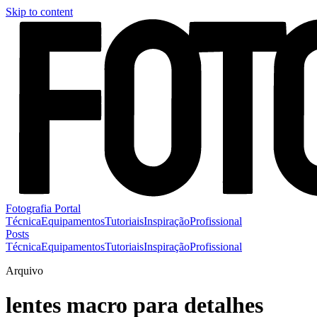
Skip to content
Fotografia Portal
Técnica
Equipamentos
Tutoriais
Inspiração
Profissional
Posts
Técnica
Equipamentos
Tutoriais
Inspiração
Profissional
Arquivo
lentes macro para detalhes