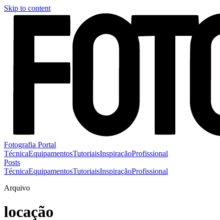
Skip to content
Fotografia Portal
Técnica
Equipamentos
Tutoriais
Inspiração
Profissional
Posts
Técnica
Equipamentos
Tutoriais
Inspiração
Profissional
Arquivo
locação