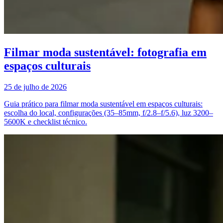
Filmar moda sustentável: fotografia em
espaços culturais
25 de julho de 2026
Guia prático para filmar moda sustentável em espaços culturais:
escolha do local, configurações (35–85mm, f/2.8–f/5.6), luz 3200–
5600K e checklist técnico.