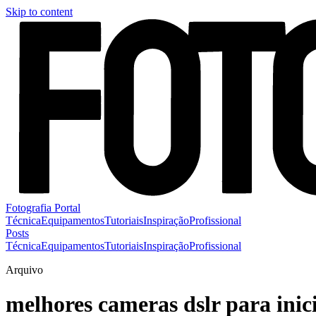
Skip to content
Fotografia Portal
Técnica
Equipamentos
Tutoriais
Inspiração
Profissional
Posts
Técnica
Equipamentos
Tutoriais
Inspiração
Profissional
Arquivo
melhores cameras dslr para inic