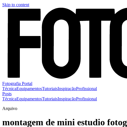
Skip to content
Fotografia Portal
Técnica
Equipamentos
Tutoriais
Inspiração
Profissional
Posts
Técnica
Equipamentos
Tutoriais
Inspiração
Profissional
Arquivo
montagem de mini estudio fotog