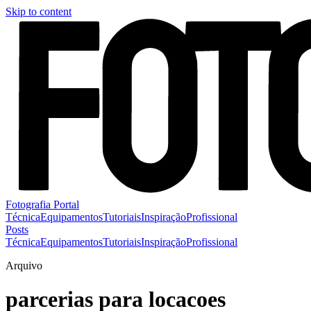
Skip to content
Fotografia Portal
Técnica
Equipamentos
Tutoriais
Inspiração
Profissional
Posts
Técnica
Equipamentos
Tutoriais
Inspiração
Profissional
Arquivo
parcerias para locacoes