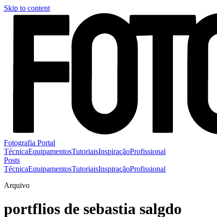
Skip to content
Fotografia Portal
Técnica
Equipamentos
Tutoriais
Inspiração
Profissional
Posts
Técnica
Equipamentos
Tutoriais
Inspiração
Profissional
Arquivo
portflios de sebastia salgdo