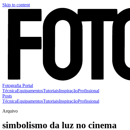
Skip to content
Fotografia Portal
Técnica
Equipamentos
Tutoriais
Inspiração
Profissional
Posts
Técnica
Equipamentos
Tutoriais
Inspiração
Profissional
Arquivo
simbolismo da luz no cinema