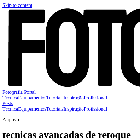
Skip to content
Fotografia Portal
Técnica
Equipamentos
Tutoriais
Inspiração
Profissional
Posts
Técnica
Equipamentos
Tutoriais
Inspiração
Profissional
Arquivo
tecnicas avancadas de retoque