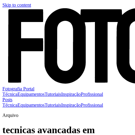
Skip to content
Fotografia Portal
Técnica
Equipamentos
Tutoriais
Inspiração
Profissional
Posts
Técnica
Equipamentos
Tutoriais
Inspiração
Profissional
Arquivo
tecnicas avancadas em