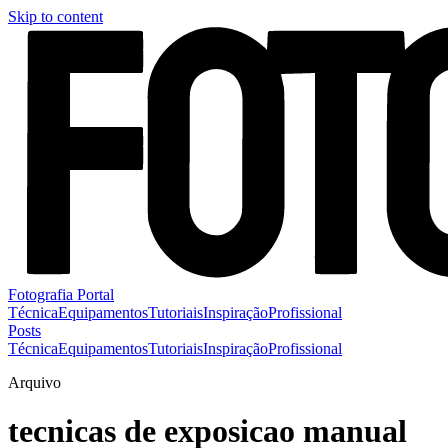
Skip to content
Fotografia Portal
Técnica
Equipamentos
Tutoriais
Inspiração
Profissional
Posts
Técnica
Equipamentos
Tutoriais
Inspiração
Profissional
Arquivo
tecnicas de exposicao manual