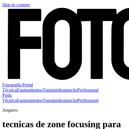
Skip to content
Fotografia Portal
Técnica
Equipamentos
Tutoriais
Inspiração
Profissional
Posts
Técnica
Equipamentos
Tutoriais
Inspiração
Profissional
Arquivo
tecnicas de zone focusing para