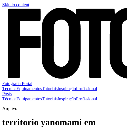
Skip to content
Fotografia Portal
Técnica
Equipamentos
Tutoriais
Inspiração
Profissional
Posts
Técnica
Equipamentos
Tutoriais
Inspiração
Profissional
Arquivo
territorio yanomami em