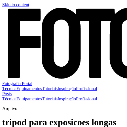
Skip to content
Fotografia Portal
Técnica
Equipamentos
Tutoriais
Inspiração
Profissional
Posts
Técnica
Equipamentos
Tutoriais
Inspiração
Profissional
Arquivo
tripod para exposicoes longas