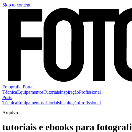
Skip to content
Fotografia Portal
Técnica
Equipamentos
Tutoriais
Inspiração
Profissional
Posts
Técnica
Equipamentos
Tutoriais
Inspiração
Profissional
Arquivo
tutoriais e ebooks para fotograf