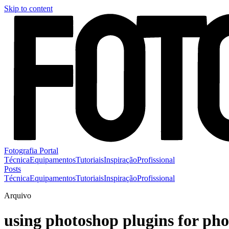
Skip to content
Fotografia Portal
Técnica
Equipamentos
Tutoriais
Inspiração
Profissional
Posts
Técnica
Equipamentos
Tutoriais
Inspiração
Profissional
Arquivo
using photoshop plugins for ph