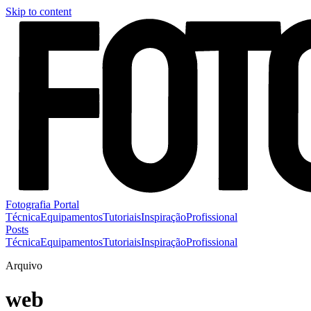
Skip to content
Fotografia Portal
Técnica
Equipamentos
Tutoriais
Inspiração
Profissional
Posts
Técnica
Equipamentos
Tutoriais
Inspiração
Profissional
Arquivo
web