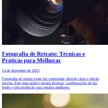
Fotografia de Retrato: Técnicas e
Práticas para Melhorar
14 de dezembro de 2025
Fotografia de retrato exige luz controlada, direção clara e edição
precisa. Este guia prático mostra técnicas, configurações de luz,
lentes e pós-produção para retratos melhores.