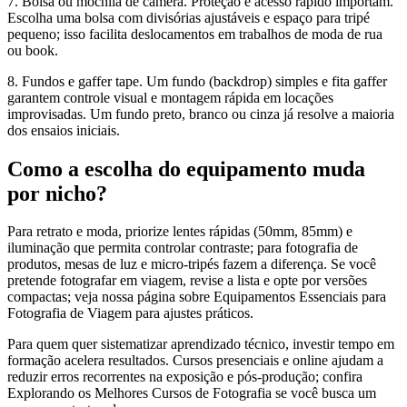
7. Bolsa ou mochila de câmera. Proteção e acesso rápido importam.
Escolha uma bolsa com divisórias ajustáveis e espaço para tripé
pequeno; isso facilita deslocamentos em trabalhos de moda de rua
ou book.
8. Fundos e gaffer tape. Um fundo (backdrop) simples e fita gaffer
garantem controle visual e montagem rápida em locações
improvisadas. Um fundo preto, branco ou cinza já resolve a maioria
dos ensaios iniciais.
Como a escolha do equipamento muda
por nicho?
Para retrato e moda, priorize lentes rápidas (50mm, 85mm) e
iluminação que permita controlar contraste; para fotografia de
produtos, mesas de luz e micro-tripés fazem a diferença. Se você
pretende fotografar em viagem, revise a lista e opte por versões
compactas; veja nossa página sobre Equipamentos Essenciais para
Fotografia de Viagem para ajustes práticos.
Para quem quer sistematizar aprendizado técnico, investir tempo em
formação acelera resultados. Cursos presenciais e online ajudam a
reduzir erros recorrentes na exposição e pós‑produção; confira
Explorando os Melhores Cursos de Fotografia se você busca um