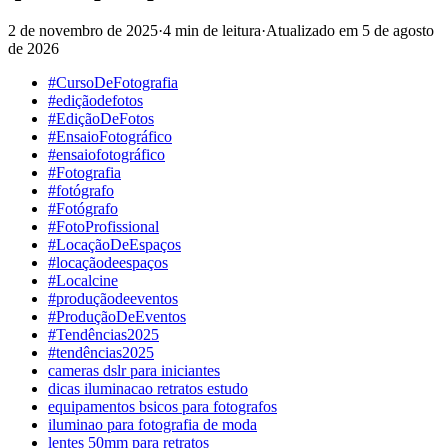
2 de novembro de 2025
·
4 min de leitura
·
Atualizado em
5 de agosto
de 2026
#CursoDeFotografia
#ediçãodefotos
#EdiçãoDeFotos
#EnsaioFotográfico
#ensaiofotográfico
#Fotografia
#fotógrafo
#Fotógrafo
#FotoProfissional
#LocaçãoDeEspaços
#locaçãodeespaços
#Localcine
#produçãodeeventos
#ProduçãoDeEventos
#Tendências2025
#tendências2025
cameras dslr para iniciantes
dicas iluminacao retratos estudo
equipamentos bsicos para fotografos
iluminao para fotografia de moda
lentes 50mm para retratos