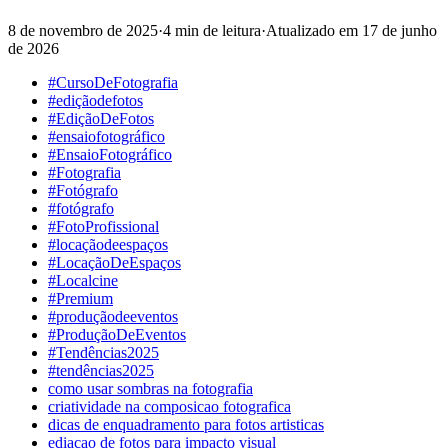
8 de novembro de 2025
·
4 min de leitura
·
Atualizado em
17 de junho
de 2026
#CursoDeFotografia
#ediçãodefotos
#EdiçãoDeFotos
#ensaiofotográfico
#EnsaioFotográfico
#Fotografia
#Fotógrafo
#fotógrafo
#FotoProfissional
#locaçãodeespaços
#LocaçãoDeEspaços
#Localcine
#Premium
#produçãodeeventos
#ProduçãoDeEventos
#Tendências2025
#tendências2025
como usar sombras na fotografia
criatividade na composicao fotografica
dicas de enquadramento para fotos artisticas
ediacao de fotos para impacto visual