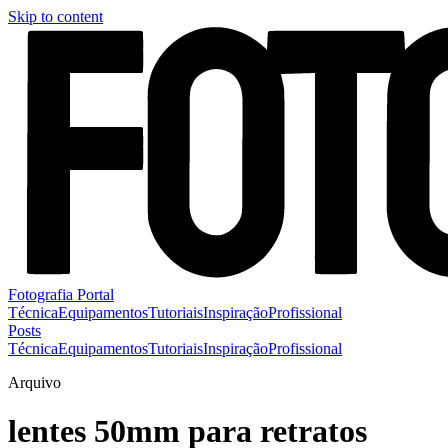
Skip to content
Fotografia Portal
Técnica
Equipamentos
Tutoriais
Inspiração
Profissional
Posts
Técnica
Equipamentos
Tutoriais
Inspiração
Profissional
Arquivo
lentes 50mm para retratos