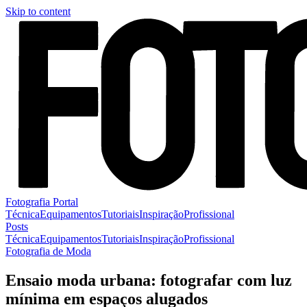
Skip to content
Fotografia Portal
Técnica
Equipamentos
Tutoriais
Inspiração
Profissional
Posts
Técnica
Equipamentos
Tutoriais
Inspiração
Profissional
Fotografia de Moda
Ensaio moda urbana: fotografar com luz
mínima em espaços alugados