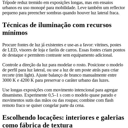
Trípode reduz tremido em exposições longas, mas em ensaios
urbanos eu uso monopé para mobilidade. Leve também um reflector
pequeno para preencher sombras quando houver luz lateral fraca.
Técnicas de iluminação com recursos
mínimos
Procure fontes de luz já existentes e use-as a favor: vitrines, postes
de LED, visores de loja e faróis de carros. Essas fontes criam pontos
de destaque e permitem contraste sem equipamento adicional.
Controle a direção da luz para modelar o rosto. Posicione o modelo
de perfil para luz lateral, ou use a luz de um poste atrás para criar
recorte (rim light). Ajuste balanço de branco manualmente entre
3000 K e 4200 K para preservar o caráter urbano das luzes.
Use longas exposições com movimento intencional para agregar
dinamismo. Experimente 0,5–1 s com o modelo quase parado e
movimentos sutis das mãos ou das roupas; combine com flash
remoto fraco se quiser congelar parte da cena.
Escolhendo locações: interiores e galerias
como fábrica de textura