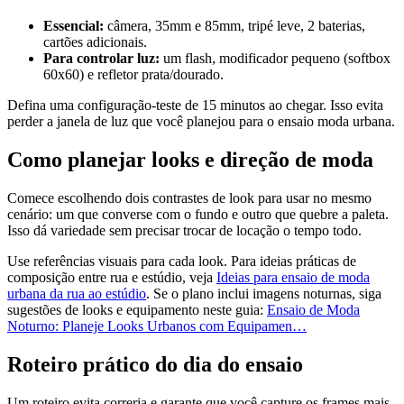
Essencial:
câmera, 35mm e 85mm, tripé leve, 2 baterias,
cartões adicionais.
Para controlar luz:
um flash, modificador pequeno (softbox
60x60) e refletor prata/dourado.
Defina uma configuração-teste de 15 minutos ao chegar. Isso evita
perder a janela de luz que você planejou para o ensaio moda urbana.
Como planejar looks e direção de moda
Comece escolhendo dois contrastes de look para usar no mesmo
cenário: um que converse com o fundo e outro que quebre a paleta.
Isso dá variedade sem precisar trocar de locação o tempo todo.
Use referências visuais para cada look. Para ideias práticas de
composição entre rua e estúdio, veja
Ideias para ensaio de moda
urbana da rua ao estúdio
. Se o plano inclui imagens noturnas, siga
sugestões de looks e equipamento neste guia:
Ensaio de Moda
Noturno: Planeje Looks Urbanos com Equipamen…
Roteiro prático do dia do ensaio
Um roteiro evita correria e garante que você capture os frames mais