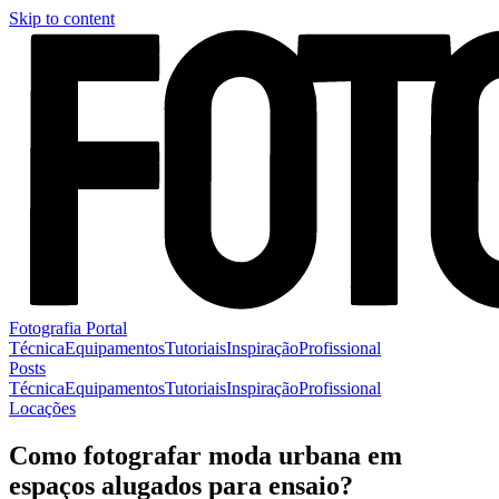
Skip to content
Fotografia Portal
Técnica
Equipamentos
Tutoriais
Inspiração
Profissional
Posts
Técnica
Equipamentos
Tutoriais
Inspiração
Profissional
Locações
Como fotografar moda urbana em
espaços alugados para ensaio?