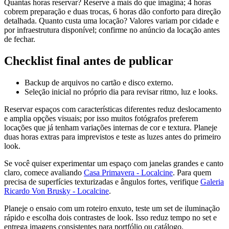
Quantas horas reservar? Reserve a mais do que imagina; 4 horas
cobrem preparação e duas trocas, 6 horas dão conforto para direção
detalhada. Quanto custa uma locação? Valores variam por cidade e
por infraestrutura disponível; confirme no anúncio da locação antes
de fechar.
Checklist final antes de publicar
Backup de arquivos no cartão e disco externo.
Seleção inicial no próprio dia para revisar ritmo, luz e looks.
Reservar espaços com características diferentes reduz deslocamento
e amplia opções visuais; por isso muitos fotógrafos preferem
locações que já tenham variações internas de cor e textura. Planeje
duas horas extras para imprevistos e teste as luzes antes do primeiro
look.
Se você quiser experimentar um espaço com janelas grandes e canto
claro, comece avaliando
Casa Primavera - Localcine
. Para quem
precisa de superfícies texturizadas e ângulos fortes, verifique
Galeria
Ricardo Von Brusky - Localcine
.
Planeje o ensaio com um roteiro enxuto, teste um set de iluminação
rápido e escolha dois contrastes de look. Isso reduz tempo no set e
entrega imagens consistentes para portfólio ou catálogo.