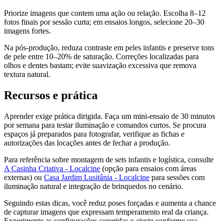
Priorize imagens que contem uma ação ou relação. Escolha 8–12
fotos finais por sessão curta; em ensaios longos, selecione 20–30
imagens fortes.
Na pós-produção, reduza contraste em peles infantis e preserve tons
de pele entre 10–20% de saturação. Correções localizadas para
olhos e dentes bastam; evite suavização excessiva que remova
textura natural.
Recursos e prática
Aprender exige prática dirigida. Faça um mini-ensaio de 30 minutos
por semana para testar iluminação e comandos curtos. Se procura
espaços já preparados para fotografar, verifique as fichas e
autorizações das locações antes de fechar a produção.
Para referência sobre montagem de sets infantis e logística, consulte
A Casinha Criativa - Localcine
(opção para ensaios com áreas
externas) ou
Casa Jardim Lusitânia - Localcine
para sessões com
iluminação natural e integração de brinquedos no cenário.
Seguindo estas dicas, você reduz poses forçadas e aumenta a chance
de capturar imagens que expressam temperamento real da criança.
Experimente as configurações sugeridas e ajuste conforme sua