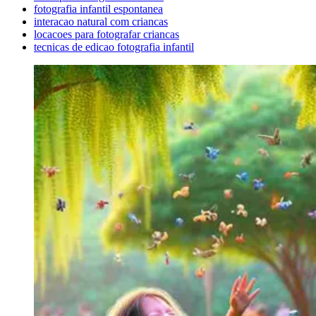
fotografia infantil espontanea
interacao natural com criancas
locacoes para fotografar criancas
tecnicas de edicao fotografia infantil