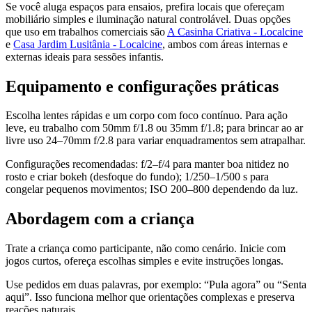
Se você aluga espaços para ensaios, prefira locais que ofereçam
mobiliário simples e iluminação natural controlável. Duas opções
que uso em trabalhos comerciais são
A Casinha Criativa - Localcine
e
Casa Jardim Lusitânia - Localcine
, ambos com áreas internas e
externas ideais para sessões infantis.
Equipamento e configurações práticas
Escolha lentes rápidas e um corpo com foco contínuo. Para ação
leve, eu trabalho com 50mm f/1.8 ou 35mm f/1.8; para brincar ao ar
livre uso 24–70mm f/2.8 para variar enquadramentos sem atrapalhar.
Configurações recomendadas: f/2–f/4 para manter boa nitidez no
rosto e criar bokeh (desfoque do fundo); 1/250–1/500 s para
congelar pequenos movimentos; ISO 200–800 dependendo da luz.
Abordagem com a criança
Trate a criança como participante, não como cenário. Inicie com
jogos curtos, ofereça escolhas simples e evite instruções longas.
Use pedidos em duas palavras, por exemplo: “Pula agora” ou “Senta
aqui”. Isso funciona melhor que orientações complexas e preserva
reações naturais.