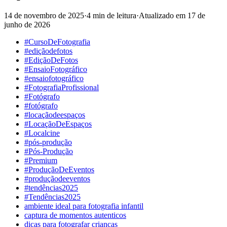
14 de novembro de 2025
·
4 min de leitura
·
Atualizado em
17 de
junho de 2026
#CursoDeFotografia
#ediçãodefotos
#EdiçãoDeFotos
#EnsaioFotográfico
#ensaiofotográfico
#FotografiaProfissional
#Fotógrafo
#fotógrafo
#locaçãodeespaços
#LocaçãoDeEspaços
#Localcine
#pós-produção
#Pós-Produção
#Premium
#ProduçãoDeEventos
#produçãodeeventos
#tendências2025
#Tendências2025
ambiente ideal para fotografia infantil
captura de momentos autenticos
dicas para fotografar criancas