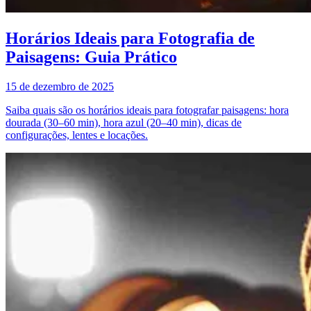
Horários Ideais para Fotografia de
Paisagens: Guia Prático
15 de dezembro de 2025
Saiba quais são os horários ideais para fotografar paisagens: hora
dourada (30–60 min), hora azul (20–40 min), dicas de
configurações, lentes e locações.