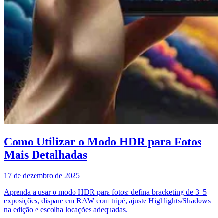
Como Utilizar o Modo HDR para Fotos
Mais Detalhadas
17 de dezembro de 2025
Aprenda a usar o modo HDR para fotos: defina bracketing de 3–5
exposições, dispare em RAW com tripé, ajuste Highlights/Shadows
na edição e escolha locações adequadas.