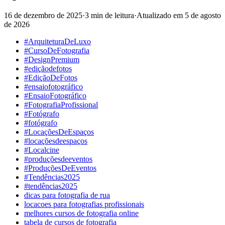
16 de dezembro de 2025
·
3 min de leitura
·
Atualizado em
5 de agosto
de 2026
#ArquiteturaDeLuxo
#CursoDeFotografia
#DesignPremium
#ediçãodefotos
#EdiçãoDeFotos
#ensaiofotográfico
#EnsaioFotográfico
#FotografiaProfissional
#Fotógrafo
#fotógrafo
#LocaçõesDeEspaços
#locaçõesdeespaços
#Localcine
#produçõesdeeventos
#ProduçõesDeEventos
#Tendências2025
#tendências2025
dicas para fotografia de rua
locacoes para fotografias profissionais
melhores cursos de fotografia online
tabela de cursos de fotografia