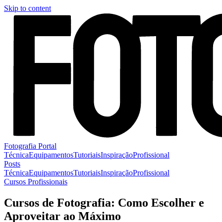
Skip to content
Fotografia Portal
Técnica
Equipamentos
Tutoriais
Inspiração
Profissional
Posts
Técnica
Equipamentos
Tutoriais
Inspiração
Profissional
Cursos Profissionais
Cursos de Fotografia: Como Escolher e
Aproveitar ao Máximo