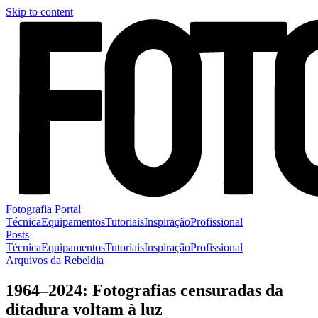
Skip to content
Fotografia Portal
Técnica
Equipamentos
Tutoriais
Inspiração
Profissional
Posts
Técnica
Equipamentos
Tutoriais
Inspiração
Profissional
Arquivos da Rebeldia
1964–2024: Fotografias censuradas da
ditadura voltam à luz