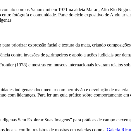
m contato com os Yanomami em 1971 na aldeia Marari, Alto Rio Negro.
o entre fotógrafa e comunidade. Parte do ciclo expositivo de Andujar
ígenas.
o para priorizar expressão facial e textura da mata, criando composiçõ
dência contra invasões de garimpeiros e apoio a ações judiciais por dema
rontier (1978) e mostras em museus internacionais levaram relatos sobr
nidades indígenas: documentar com permissão e devolução de material à
ntínuo com lideranças. Para ler um guia prático sobre comportamento em
Indígenas Sem Explorar Suas Imagens” para práticas de campo e exemp
os locais, confira registros de mostras em galerias como a
Galeria Rica