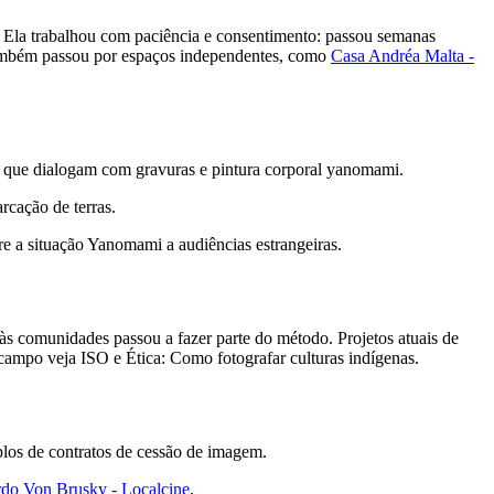
 Ela trabalhou com paciência e consentimento: passou semanas
 também passou por espaços independentes, como
Casa Andréa Malta -
es que dialogam com gravuras e pintura corporal yanomami.
rcação de terras.
e a situação Yanomami a audiências estrangeiras.
s comunidades passou a fazer parte do método. Projetos atuais de
 campo veja ISO e Ética: Como fotografar culturas indígenas.
los de contratos de cessão de imagem.
rdo Von Brusky - Localcine
.