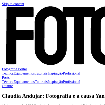
Skip to content
Fotografia Portal
Técnica
Equipamentos
Tutoriais
Inspiração
Profissional
Posts
Técnica
Equipamentos
Tutoriais
Inspiração
Profissional
Culture
Claudia Andujar: Fotografia e a causa Ya