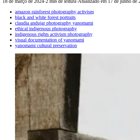
18 de março de 2024
·
2 min de leitura
·
Atualizado em
17 de junho de 
amazon rainforest photography activism
black and white forest portraits
claudia andujar photography yanomami
ethical indigenous photography
indigenous rights activism photography
visual documentation of yanomami
yanomami cultural preservation