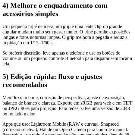
4) Melhore o enquadramento com
acessórios simples
Um pequeno tripé de mesa, um grip e uma lente clip-on grande
angular mudam muito sem gastar muito. O tripé permite exposições
longas e fotos noturnas limpas. O grip melhora a pegada e reduz a
trepidação em 1/15–1/60 s.
Se preferir discrição, leve apenas o telefone e use os botões de
volume ou um pequeno controle Bluetooth para disparar sem tocar a
tela.
5) Edição rápida: fluxo e ajustes
recomendados
Meu fluxo: recorte, correção de perspectiva, ajuste de exposição,
balanço de branco e clareza. Exporte em sRGB para web e em TIFF
ou JPEG 90% para projeção. Para redes, salve uma versão de 2048
px no lado maior.
Apps que uso: Lightroom Mobile (RAW e curvas), Snapseed
(correção seletiva), Halide ou Open Camera para controle manual.
Para ruído, use redução moderada; não aumente nitidez além de 25–