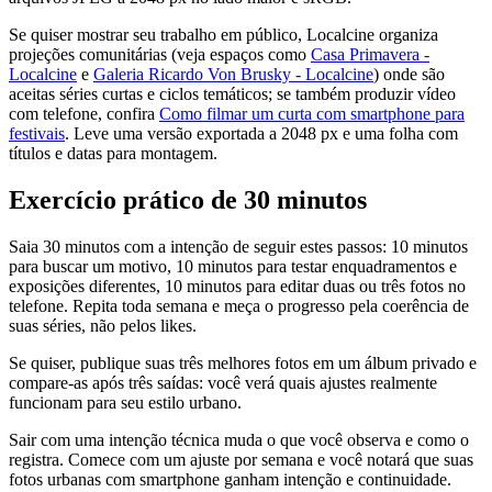
Se quiser mostrar seu trabalho em público, Localcine organiza
projeções comunitárias (veja espaços como
Casa Primavera -
Localcine
e
Galeria Ricardo Von Brusky - Localcine
) onde são
aceitas séries curtas e ciclos temáticos; se também produzir vídeo
com telefone, confira
Como filmar um curta com smartphone para
festivais
. Leve uma versão exportada a 2048 px e uma folha com
títulos e datas para montagem.
Exercício prático de 30 minutos
Saia 30 minutos com a intenção de seguir estes passos: 10 minutos
para buscar um motivo, 10 minutos para testar enquadramentos e
exposições diferentes, 10 minutos para editar duas ou três fotos no
telefone. Repita toda semana e meça o progresso pela coerência de
suas séries, não pelos likes.
Se quiser, publique suas três melhores fotos em um álbum privado e
compare-as após três saídas: você verá quais ajustes realmente
funcionam para seu estilo urbano.
Sair com uma intenção técnica muda o que você observa e como o
registra. Comece com um ajuste por semana e você notará que suas
fotos urbanas com smartphone ganham intenção e continuidade.