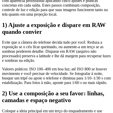
com aparência profissional aplicando cinco ajustes e práticas
concretas em cada saída. Estes passos combinam composição,
controle de luz e edição para que suas imagens funcionem tanto na
tela quanto em uma projeção local.
1) Ajuste a exposição e dispare em RAW
quando convier
Evite que a câmera do telefone decida tudo por você. Reduza a
exposição se o céu ficar queimado, ou aumente-a um terço se as
sombras perderem detalhe. Disparar em RAW (arquivo não
processado) preserva a latitude e lhe dá margem para recuperar luzes
e sombras na edição.
Valores práticos: ISO 100–400 em boa luz; até ISO 800 se houver
movimento e você precisar de velocidade. Se fotografar à noite,
busque um tripé ou apoie o telefone e diminua para 1/10–1/30 s com
estabilização. Para fotos à mão, aponte para 1/60 s ou mais rápido.
2) Use a composição a seu favor: linhas,
camadas e espaço negativo
Coloque a ideia principal em um terço do enquadramento e use