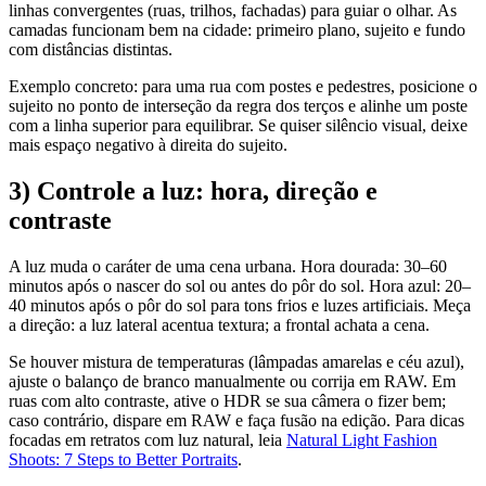
linhas convergentes (ruas, trilhos, fachadas) para guiar o olhar. As
camadas funcionam bem na cidade: primeiro plano, sujeito e fundo
com distâncias distintas.
Exemplo concreto: para uma rua com postes e pedestres, posicione o
sujeito no ponto de interseção da regra dos terços e alinhe um poste
com a linha superior para equilibrar. Se quiser silêncio visual, deixe
mais espaço negativo à direita do sujeito.
3) Controle a luz: hora, direção e
contraste
A luz muda o caráter de uma cena urbana. Hora dourada: 30–60
minutos após o nascer do sol ou antes do pôr do sol. Hora azul: 20–
40 minutos após o pôr do sol para tons frios e luzes artificiais. Meça
a direção: a luz lateral acentua textura; a frontal achata a cena.
Se houver mistura de temperaturas (lâmpadas amarelas e céu azul),
ajuste o balanço de branco manualmente ou corrija em RAW. Em
ruas com alto contraste, ative o HDR se sua câmera o fizer bem;
caso contrário, dispare em RAW e faça fusão na edição. Para dicas
focadas em retratos com luz natural, leia
Natural Light Fashion
Shoots: 7 Steps to Better Portraits
.