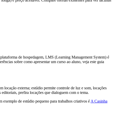
longa) e preço aceitável. Compare ofertas existentes para ver lacunas
 uma plataforma de hospedagem, LMS (Learning Management System) é
eferências sobre como apresentar um curso ao aluno, veja este guia
m locação externa; estúdio permite controle de luz e som, locações
 editoriais, prefira locações que dialoguem com o tema.
 Um exemplo de estúdio pequeno para trabalhos criativos é
A Casinha