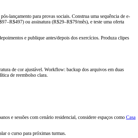
e pós-lançamento para provas sociais. Construa uma sequência de e-
 (R$97–R$497) ou assinatura (R$29–R$79/mês), e teste uma oferta
depoimentos e publique antes/depois dos exercícios. Produza clipes
ratura de cor ajustável. Workflow: backup dos arquivos em duas
ítica de reembolso clara.
rbanos e sessões com cenário residencial, considere espaços como
Casa
alar o curso para próximas turmas.