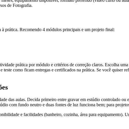
 meses, equipamento disponível, formato preferido (vídeo curto ou aula 
os de Fotografia.
 à prática. Recomendo 4 módulos principais e um projeto final:
atividade prática por módulo e critérios de correção claros. Escolha
 e teste como ficam entregas e certificados na prática. Se você quiser r
ões
ade das aulas. Decida primeiro entre gravar em estúdio controlado ou e
údio com fundo neutro e duas fontes de luz funciona bem; para projetos
ponibilidade e facilidades (banheiro, cozinha, área para equipamento).