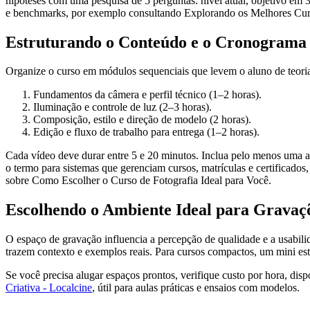
hipóteses com uma pesquisa de 5 perguntas: nível atual, objetivo em 3
e benchmarks, por exemplo consultando Explorando os Melhores Curs
Estruturando o Conteúdo e o Cronograma
Organize o curso em módulos sequenciais que levem o aluno de teoria
Fundamentos da câmera e perfil técnico (1–2 horas).
Iluminação e controle de luz (2–3 horas).
Composição, estilo e direção de modelo (2 horas).
Edição e fluxo de trabalho para entrega (1–2 horas).
Cada vídeo deve durar entre 5 e 20 minutos. Inclua pelo menos uma 
o termo para sistemas que gerenciam cursos, matrículas e certificados,
sobre Como Escolher o Curso de Fotografia Ideal para Você.
Escolhendo o Ambiente Ideal para Gravaç
O espaço de gravação influencia a percepção de qualidade e a usabilid
trazem contexto e exemplos reais. Para cursos compactos, um mini est
Se você precisa alugar espaços prontos, verifique custo por hora, dis
Criativa - Localcine
, útil para aulas práticas e ensaios com modelos.