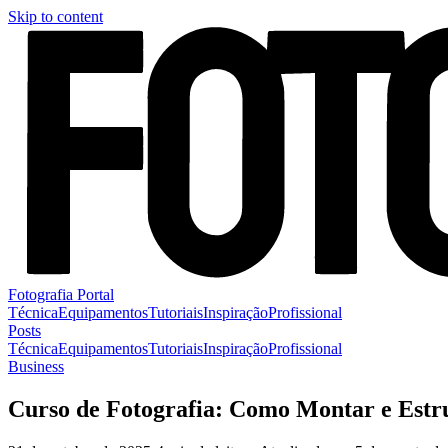
Skip to content
Fotografia Portal
Técnica
Equipamentos
Tutoriais
Inspiração
Profissional
Posts
Técnica
Equipamentos
Tutoriais
Inspiração
Profissional
Business
Curso de Fotografia: Como Montar e Estr