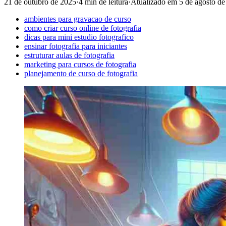
21 de outubro de 2025
·
4 min de leitura
·
Atualizado em
5 de agosto d
ambientes para gravacao de curso
como criar curso online de fotografia
dicas para mini estudio fotografico
ensinar fotografia para iniciantes
estruturar aulas de fotografia
marketing para cursos de fotografia
planejamento de curso de fotografia